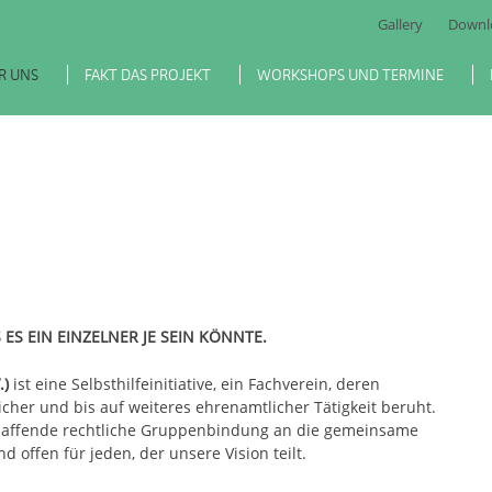
Gallery
Downl
R UNS
FAKT DAS PROJEKT
WORKSHOPS UND TERMINE
 ES EIN EINZELNER JE SEIN KÖNNTE.
.)
ist eine Selbsthilfeinitiative, ein Fachverein, deren
tlicher und bis auf weiteres ehrenamtlicher Tätigkeit beruht.
schaffende rechtliche Gruppenbindung an die gemeinsame
nd offen für jeden, der unsere Vision teilt.