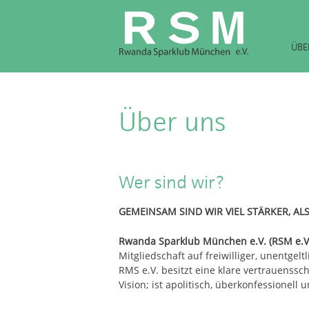
Skip
to
content
ÜBE
Über uns
Wer sind wir?
GEMEINSAM SIND WIR VIEL STÄRKER,
ALS
Rwanda Sparklub München e.V. (RSM e.V
Mitgliedschaft auf freiwilliger, unentgel
RMS e.V. besitzt eine klare vertrauens
Vision; ist apolitisch, überkonfessionell u