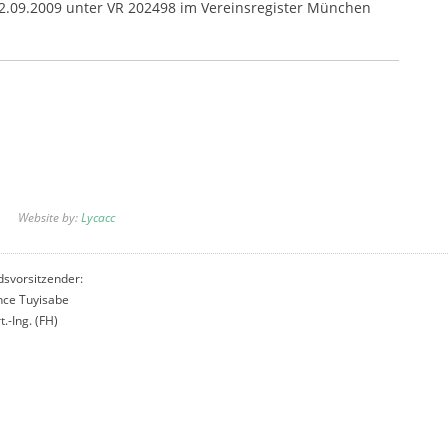
02.09.2009 unter VR 202498 im Vereinsregister München
Website by:
Lycacc
dsvorsitzender:
nce Tuyisabe
t.-Ing. (FH)